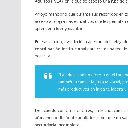
Adultos (INEA)
, en la que se esbozó una ruta de a
Arroyo mencionó que durante sus recorridos en zon
acceso a programas educativos que les permitan c
aprender a
leer y escribir
.
En ese sentido, agradeció la apertura del deleg
coordinación institucional
para crear una red de
necesita.
“La educación nos forma en el libre p
también alcanzar la justicia social, p
más productivos en la parte laboral”, 
De acuerdo con cifras oficiales, en Michoacán se
años en condición de analfabetismo
, que no sa
secundaria incompleta
.