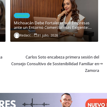
Artículos
Michoacán Debe Fortalecer sus Empresas
ante un Entorno Comercial más Exigente:
María Belém Morón
Redacción
31 julio, 2026
ra
Carlos Soto encabeza primera sesión del
Consejo Consultivo de Sostenibilidad Familiar en
Zamora