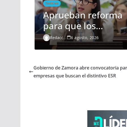
Noticias
Aprueban reforma
para que los
ayuntamientos
Redacción
6 agosto, 2026
realicen
audiencias
ciudadanas de
Gobierno de Zamora abre convocatoria pa
empresas que buscan el distintivo ESR
manera
obligatoria