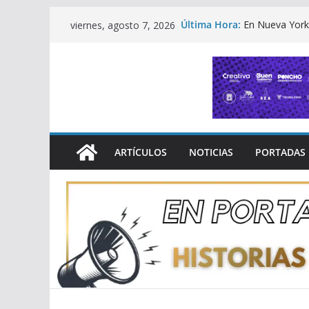
Saltar
Última Hora:
En Nueva York 
viernes, agosto 7, 2026
al
sobre derech
Aprueban refo
contenido
audiencias ci
Congreso de Mi
conmemoración
Morelia rendi
semana de conc
Michoacán Deb
Comercial más
ARTÍCULOS
NOTICIAS
PORTADAS