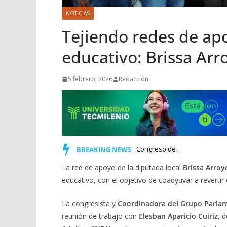
NOTICIAS
Tejiendo redes de apo
educativo: Brissa Arr
5 febrero, 2026
Redacción
Congreso de Michoacán incorpora al Calendario Cívico la co…
BREAKING NEWS
La red de apoyo de la diputada local
Brissa Arroy
educativo, con el objetivo de coadyuvar a reverti
La congresista y
Coordinadora del Grupo Parlam
reunión de trabajo con
Elesban Aparicio Cuiriz
, 