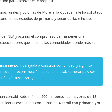
cción para alcanzar este propósito.
as rurales y colonias de Morelia, la ciudadanía le ha solicitado
oncluir sus estudios de
primaria y secundaria
, e incluso
ado de INEA y asumió el compromiso de mantener una
 capacitadores que llegue a las comunidades donde más se
ensamiento, nos ayuda a construir comunidad, y significa
romover la reconstrucción del tejido social, sembrar paz, ser
enfatizó Brissa Arroyo.
 han contabilizado más de
200 mil personas mayores de 15
ben leer ni escribir, así como más de
400 mil con primaria y/o