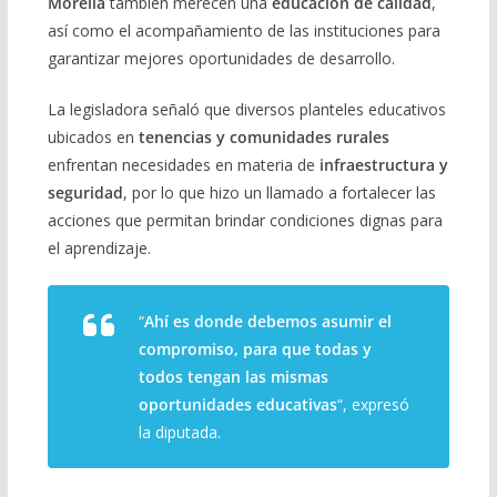
Morelia
también merecen una
educación de calidad
,
así como el acompañamiento de las instituciones para
garantizar mejores oportunidades de desarrollo.
La legisladora señaló que diversos planteles educativos
ubicados en
tenencias y comunidades rurales
enfrentan necesidades en materia de
infraestructura y
seguridad
, por lo que hizo un llamado a fortalecer las
acciones que permitan brindar condiciones dignas para
el aprendizaje.
“
Ahí es donde debemos asumir el
compromiso, para que todas y
todos tengan las mismas
oportunidades educativas
“, expresó
la diputada.