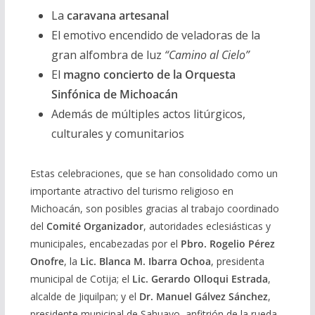
La
caravana artesanal
El emotivo encendido de veladoras de la
gran alfombra de luz
“Camino al Cielo”
El
magno concierto de la Orquesta
Sinfónica de Michoacán
Además de múltiples actos litúrgicos,
culturales y comunitarios
Estas celebraciones, que se han consolidado como un
importante atractivo del turismo religioso en
Michoacán, son posibles gracias al trabajo coordinado
del
Comité Organizador
, autoridades eclesiásticas y
municipales, encabezadas por el
Pbro. Rogelio Pérez
Onofre
, la
Lic. Blanca M. Ibarra Ochoa
, presidenta
municipal de Cotija; el
Lic. Gerardo Olloqui Estrada
,
alcalde de Jiquilpan; y el
Dr. Manuel Gálvez Sánchez
,
presidente municipal de Sahuayo, anfitrión de la rueda