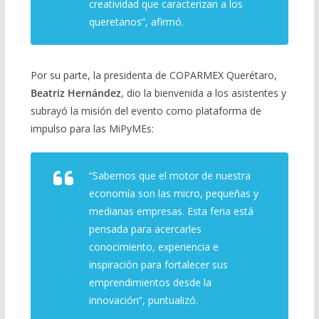
creatividad que caracterizan a los
queretanos”
, afirmó.
Por su parte, la presidenta de COPARMEX Querétaro,
Beatriz Hernández
, dio la bienvenida a los asistentes y
subrayó la misión del evento como plataforma de
impulso para las MiPyMEs:
“Sabemos que el motor de nuestra
economía son las micro, pequeñas y
medianas empresas. Esta feria está
pensada para acercarles
conocimiento, experiencia e
inspiración para fortalecer sus
emprendimientos desde la
innovación”
, puntualizó.