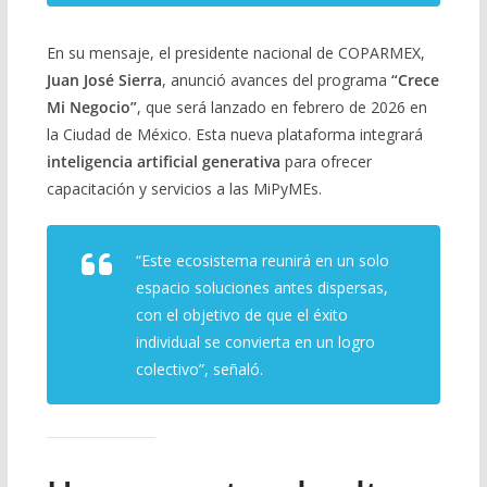
En su mensaje, el presidente nacional de COPARMEX,
Juan José Sierra
, anunció avances del programa
“Crece
Mi Negocio”
, que será lanzado en febrero de 2026 en
la Ciudad de México. Esta nueva plataforma integrará
inteligencia artificial generativa
para ofrecer
capacitación y servicios a las MiPyMEs.
“Este ecosistema reunirá en un solo
espacio soluciones antes dispersas,
con el objetivo de que el éxito
individual se convierta en un logro
colectivo”
, señaló.