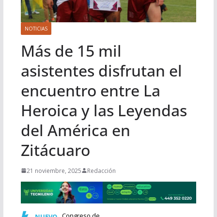
NOTICIAS
Más de 15 mil
asistentes disfrutan el
encuentro entre La
Heroica y las Leyendas
del América en
Zitácuaro
21 noviembre, 2025
Redacción
Congreso de Michoacán incorpora al Calendario Cívico la co…
NUEVO