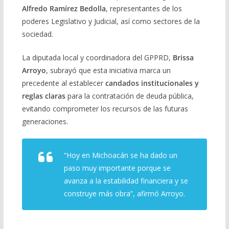
Alfredo Ramírez Bedolla
, representantes de los
poderes Legislativo y Judicial, así como sectores de la
sociedad.
La diputada local y coordinadora del GPPRD,
Brissa
Arroyo
, subrayó que esta iniciativa marca un
precedente al establecer
candados institucionales y
reglas claras
para la contratación de deuda pública,
evitando comprometer los recursos de las futuras
generaciones.
“Hoy en Michoacán se ha dado un
paso muy importante porque se
avanza a la estabilidad financiera y se
construye más obra”, afirmó Arroyo.