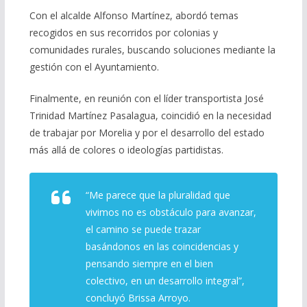
Con el alcalde Alfonso Martínez, abordó temas
recogidos en sus recorridos por colonias y
comunidades rurales, buscando soluciones mediante la
gestión con el Ayuntamiento.
Finalmente, en reunión con el líder transportista José
Trinidad Martínez Pasalagua, coincidió en la necesidad
de trabajar por Morelia y por el desarrollo del estado
más allá de colores o ideologías partidistas.
“Me parece que la pluralidad que
vivimos no es obstáculo para avanzar,
el camino se puede trazar
basándonos en las coincidencias y
pensando siempre en el bien
colectivo, en un desarrollo integral”,
concluyó Brissa Arroyo.