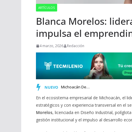
ARTÍCULOS
Blanca Morelos: lider
impulsa el emprendi
4 marzo, 2026
Redacción
Michoacán Debe Fortalecer sus Empresas ante un Entorno Come…
NUEVO
En el ecosistema empresarial de Michoacán, el li
estratégicos y con experiencia transversal en el se
Morelos
, licenciada en Diseño Industrial, políglot
gestión institucional y el impulso al desarrollo ec