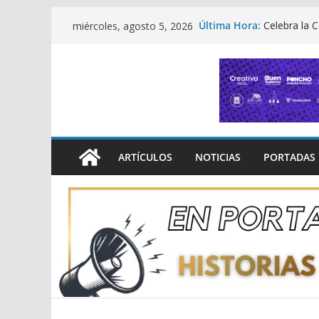
Saltar
Última Hora:
Celebra la 
miércoles, agosto 5, 2026
al
Abogado 2
Morelia ren
contenido
semana de c
Michoacán 
Comercial 
En Nueva Yo
sobre dere
Amplían regi
convocatori
ARTÍCULOS
NOTICIAS
PORTADAS