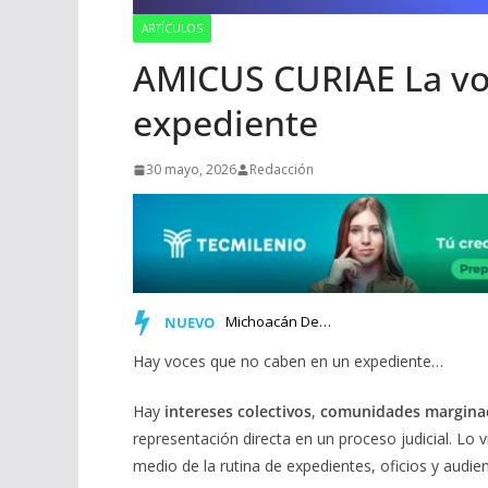
ARTÍCULOS
AMICUS CURIAE La voz
expediente
30 mayo, 2026
Redacción
Michoacán Debe Fortalecer sus Empresas ante un Entorno Come…
NUEVO
Hay voces que no caben en un expediente…
Hay
intereses colectivos
,
comunidades margina
representación directa en un proceso judicial. Lo viv
medio de la rutina de expedientes, oficios y audi