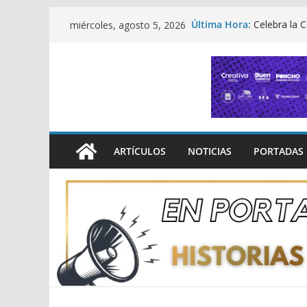
Saltar
Última Hora:
Celebra la 
miércoles, agosto 5, 2026
al
Abogado 2
Morelia ren
contenido
semana de c
Michoacán 
Comercial 
En Nueva Yo
sobre dere
Amplían regi
convocatori
ARTÍCULOS
NOTICIAS
PORTADAS